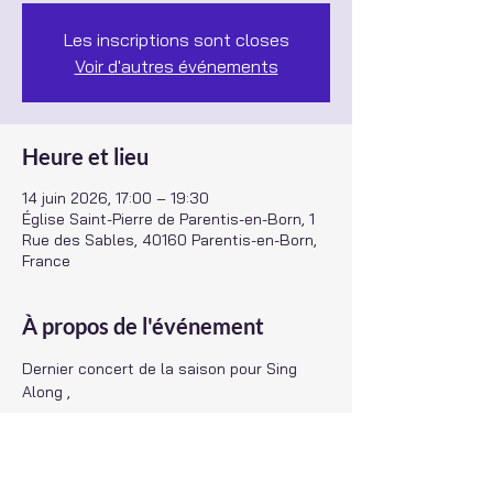
Les inscriptions sont closes
Voir d'autres événements
Heure et lieu
14 juin 2026, 17:00 – 19:30
Église Saint-Pierre de Parentis-en-Born, 1
Rue des Sables, 40160 Parentis-en-Born,
France
À propos de l'événement
Dernier concert de la saison pour Sing 
Along ,
accompagné de la chorale des Voix du 
Marensin de Lit et Mixe,
nous chanterons en l'Eglise de Parentis 