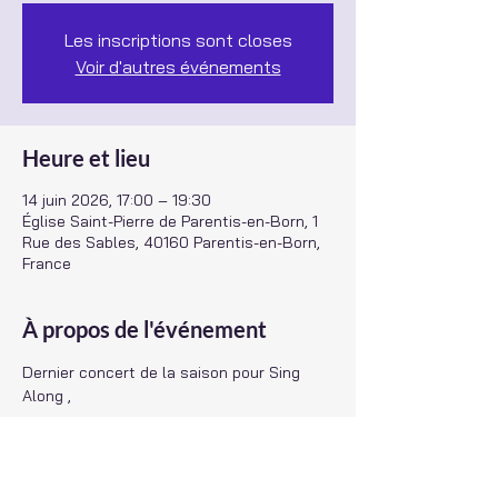
Les inscriptions sont closes
Voir d'autres événements
Heure et lieu
14 juin 2026, 17:00 – 19:30
Église Saint-Pierre de Parentis-en-Born, 1
Rue des Sables, 40160 Parentis-en-Born,
France
À propos de l'événement
Dernier concert de la saison pour Sing 
Along ,
accompagné de la chorale des Voix du 
Marensin de Lit et Mixe,
nous chanterons en l'Eglise de Parentis 