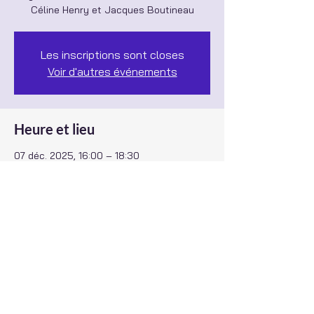
Céline Henry et Jacques Boutineau
Les inscriptions sont closes
Voir d'autres événements
Heure et lieu
07 déc. 2025, 16:00 – 18:30
Eglise Saint Martin de Biscarrosse, 40600
Biscarrosse, France
Partager cet événement